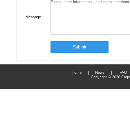
Message：
Home
|
News
|
FAQ
Copyright ©
2026
Crop